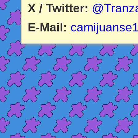
X / Twitter:
@Tranz
E-Mail:
camijuanse